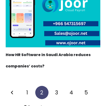
How HR Software in Saudi Arabia reduces
companies’ costs?
1
2
3
4
5