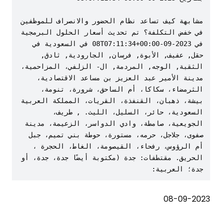
مشابهة كيف تساعد نظام الحضور والانصراف للموظفين 
في خفض التكلفة؟ تم تحديث أسعار الحلول البرمجية 
في 2023-09-08T07:11:34+00:00 في السعودية في 
حقل, عفيف, الأبوة, فرسان, الجارودية, ثادق, 
الثقبة, الوجه, المردمة, ال- الزلفي، المزاحمية، 
مدينة الأمير عبد العزيز بن مساعد الاقتصادية، 
الثرمضاء، سكاكا، أم الساحق، شرورة، تنومة، 
بيشة، ذهبان، القنفذة، القريات، المملكة العربية 
السعودية، حائر، السليل، الليث. , طريف، 
الجويعية، صامطة، وادي الدواسر، الزعيمة، مدينة 
صفوى، جلاجل، حرمه، مستورة، حوطة بني تميم، جبل 
أم الرؤوس، رفحاء، القيصومة، الغاط، الحجرة ، 
الحريق. مقتطفات: جدة (مكتوبة أيضًا جدة، جدة، أو 
جدة؛ العربية:
08-09-2023