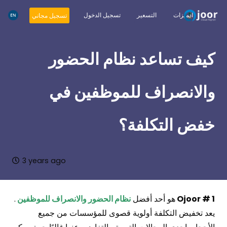
الميزات
التسعير
تسجيل الدخول
تسجيل مجاني
كيف تساعد نظام الحضور
والانصراف للموظفين في
خفض التكلفة؟
3 years ago
Ojoor # 1
هو أحد أفضل
نظام الحضور والانصراف للموظفين
.
يعد تخفيض التكلفة أولوية قصوى للمؤسسات من جميع