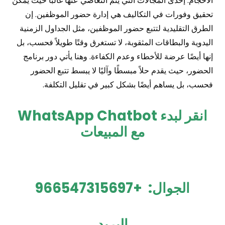
الأحجام. إحدى المجالات التي يتم التغاضي عنها غالبًا حيث يمكن
تحقيق وفورات في التكاليف هي إدارة حضور الموظفين. إن
الطرق التقليدية لتتبع حضور الموظفين، مثل الجداول الزمنية
اليدوية والبطاقات المثقوبة، لا تستغرق وقتًا طويلاً فحسب، بل
إنها أيضًا عرضة للأخطاء وعدم الكفاءة. وهنا يأتي دور برنامج
الحضور، حيث يقدم حلاً مبسطًا وآليًا لا يبسط تتبع الحضور
فحسب، بل يساهم أيضًا بشكل كبير في تقليل التكلفة.
انقر لبدء WhatsApp Chatbot
مع المبيعات
الجوال:
+966547315697
البريد